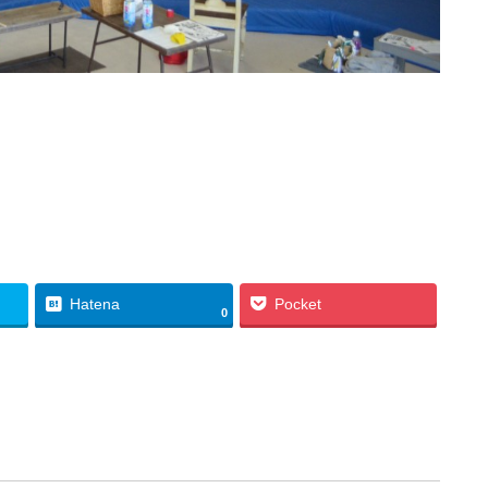
Hatena
Pocket
0